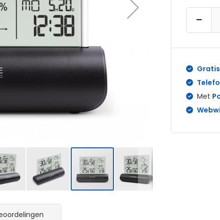
Gratis
Telefo
Met
P
Webwi
eoordelingen