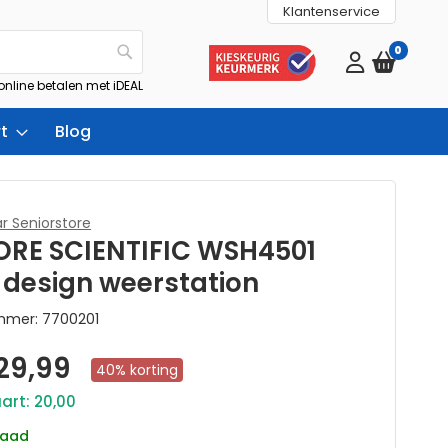
Klantenservice
0
Zoek
 online betalen met iDEAL
t
Blog
r Seniorstore
ORE SCIENTIFIC WSH4501
 design weerstation
ummer
7700201
Aanbiedingsprijs
29,99
40% korting
art: 20,00
raad