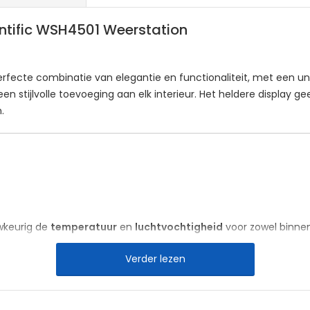
cientific WSH4501 Weerstation
erfecte combinatie van elegantie en functionaliteit, met een un
 stijlvolle toevoeging aan elk interieur. Het heldere display gee
.
wkeurig de
temperatuur
en
luchtvochtigheid
voor zowel binnen
uchtdruk
en een heldere
weersvoorspelling
. De gegevens word
Verder lezen
ng hebben.