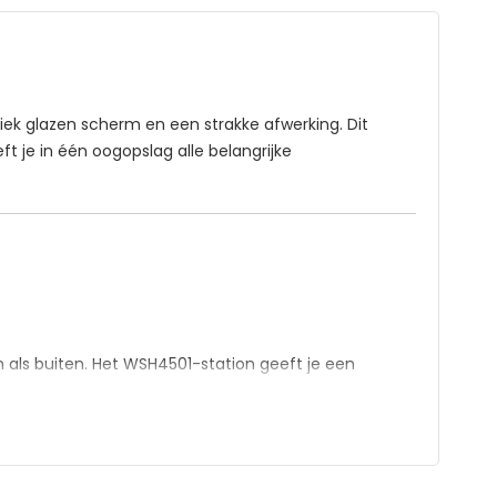
iek glazen scherm en een strakke afwerking. Dit
ft je in één oogopslag alle belangrijke
 als buiten. Het WSH4501-station geeft je een
en overzichtelijk weergegeven op het glazen scherm,