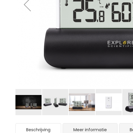
Ga
naar
Beschrijving
Meer informatie
B