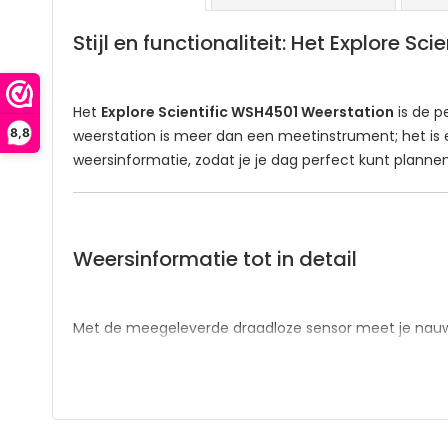
het
begin
Stijl en functionaliteit: Het Explore S
van
de
afbeeldingen-
Het
Explore Scientific WSH4501 Weerstation
is de p
gallerij
8,8
weerstation is meer dan een meetinstrument; het is een
weersinformatie, zodat je je dag perfect kunt plannen
Weersinformatie tot in detail
Met de meegeleverde draadloze sensor meet je nau
volledig beeld van de omstandigheden, inclusief de
l
waardoor de cijfers een moderne, zwevende uitstrali
Afmeting: