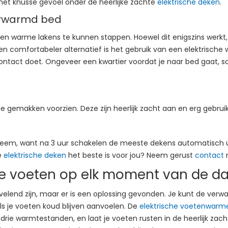
het knusse gevoel onder de heerlijke zachte
elektrische deken
.
erwarmd bed
 warme lakens te kunnen stappen. Hoewel dit enigszins werkt, is 
r en comfortabeler alternatief is het gebruik van een elektrisch
contact doet. Ongeveer een kwartier voordat je naar bed gaat, s
e gemakken voorzien. Deze zijn heerlijk zacht aan en erg gebruik
leem, want na 3 uur schakelen de meeste dekens automatisch uit
e
elektrische deken
het beste is voor jou? Neem gerust
contact
m
 voeten op elk moment van de d
rvelend zijn, maar er is een oplossing gevonden. Je kunt de ver
ls je voeten koud blijven aanvoelen. De
elektrische voetenwarm
de drie warmtestanden, en laat je voeten rusten in de heerlijk 