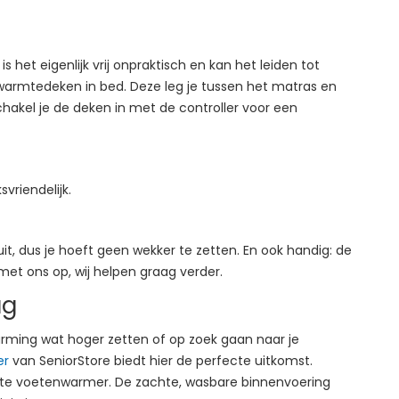
het eigenlijk vrij onpraktisch en kan het leiden tot
e warmtedeken in bed. Deze leg je tussen het matras en
chakel je de deken in met de controller voor een
svriendelijk.
, dus je hoeft geen wekker te zetten. En ook handig: de
et ons op, wij helpen graag verder.
ag
warming wat hoger zetten of op zoek gaan naar je
er
van SeniorStore biedt hier de perfecte uitkomst.
zachte voetenwarmer. De zachte, wasbare binnenvoering