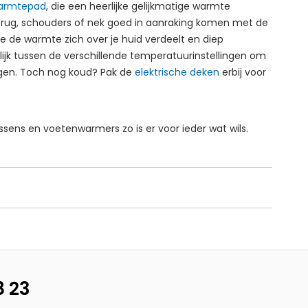
warmtepad
, die een heerlijke gelijkmatige warmte
je rug, schouders of nek goed in aanraking komen met de
e de warmte zich over je huid verdeelt en diep
elijk tussen de verschillende temperatuurinstellingen om
rgen. Toch nog koud? Pak de
elektrische deken
erbij voor
sens en voetenwarmers zo is er voor ieder wat wils.
8 23