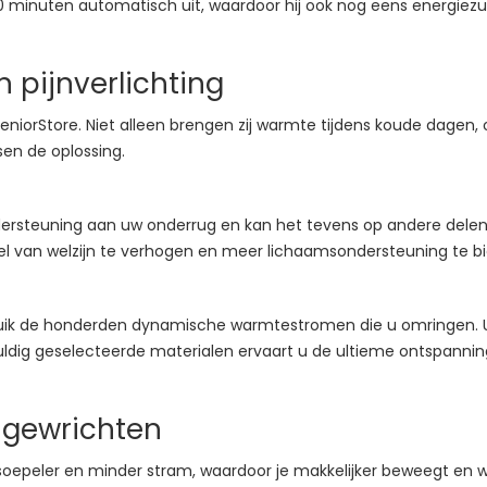
0 minuten automatisch uit, waardoor hij ook nog eens energiezuin
pijnverlichting
niorStore. Niet alleen brengen zij warmte tijdens koude dagen, oo
en de oplossing.
dersteuning aan uw onderrug en kan het tevens op andere delen
l van welzijn te verhogen en meer lichaamsondersteuning te b
ruik de honderden dynamische warmtestromen die u omringen. U 
uldig geselecteerde materialen ervaart u de ultieme ontspannin
 gewrichten
soepeler en minder stram, waardoor je makkelijker beweegt en