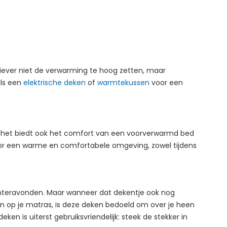
liever niet de verwarming te hoog zetten, maar
als een
elektrische deken
of
warmtekussen
voor een
ar het biedt ook het comfort van een voorverwarmd bed
voor een warme en comfortabele omgeving, zowel tijdens
winteravonden. Maar wanneer dat dekentje ook nog
an op je matras, is deze deken bedoeld om over je heen
en is uiterst gebruiksvriendelijk: steek de stekker in