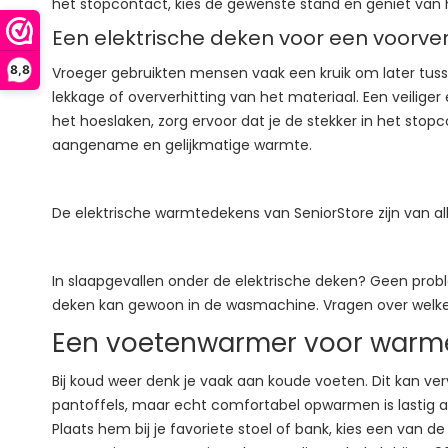
het stopcontact, kies de gewenste stand en geniet van 
Een elektrische deken voor een voorv
8,8
Vroeger gebruikten mensen vaak een kruik om later tussen
lekkage of oververhitting van het materiaal. Een veilige
het hoeslaken, zorg ervoor dat je de stekker in het stop
aangename en gelijkmatige warmte.
De elektrische warmtedekens van SeniorStore zijn van all
In slaapgevallen onder de elektrische deken? Geen prob
deken kan gewoon in de wasmachine. Vragen over welk
Een voetenwarmer voor warme
Bij koud weer denk je vaak aan koude voeten. Dit kan ve
pantoffels, maar echt comfortabel opwarmen is lastig a
Plaats hem bij je favoriete stoel of bank, kies een van 