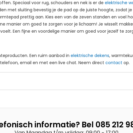
ffen. Speciaal voor rug, schouders en nek is er de
elektrische 
den met sluiting bevestig je de pad op de juiste hoogte, zodat 
armtepad prettig aan. Kies een van de zeven standen en voel ho
fijne manier om goed te zorgen voor je lichaam! Je wisselt makk
oelt. Een fijne en voordelige manier om goed voor jezelf te zo
armteproducten. Een ruim aanbod in
elektrische dekens
, warmtekus
e telefoon, email en met een live chat. Neem direct
contact
op.
efonisch informatie? Bel
085 212 9
Van Maandag t/m vrijdag: 09:00 - 17:00