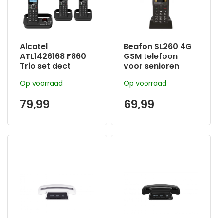
Alcatel
Beafon SL260 4G
ATL1426168 F860
GSM telefoon
Trio set dect
voor senioren
huistelefoon met
zwart
Op voorraad
Op voorraad
nummerweergave
antwoordappara
79,99
69,99
at en ongewenste
beller blokkering -
3 handsets