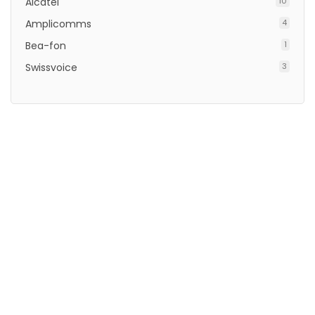
Alcatel
10
Amplicomms
4
Bea-fon
1
Swissvoice
3