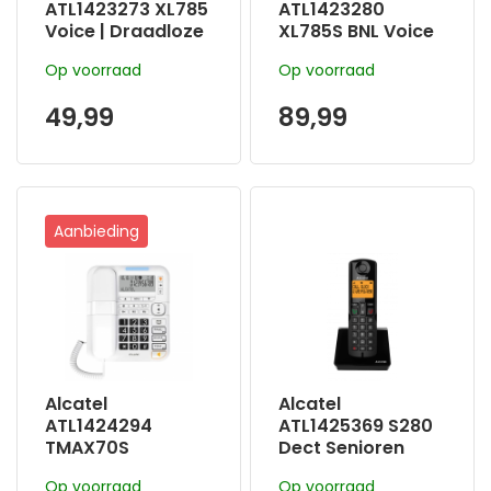
ATL1423273 XL785
ATL1423280
Voice | Draadloze
XL785S BNL Voice
Huistelefoon Met
Duo Draadloze
Op voorraad
Op voorraad
Antwoordappara
Huistelefoon met
at
Antwoordappara
49,99
89,99
at en
Oproepblokkering
Aanbieding
Alcatel
Alcatel
ATL1424294
ATL1425369 S280
TMAX70S
Dect Senioren
Senioren
Huistelefoon
Op voorraad
Op voorraad