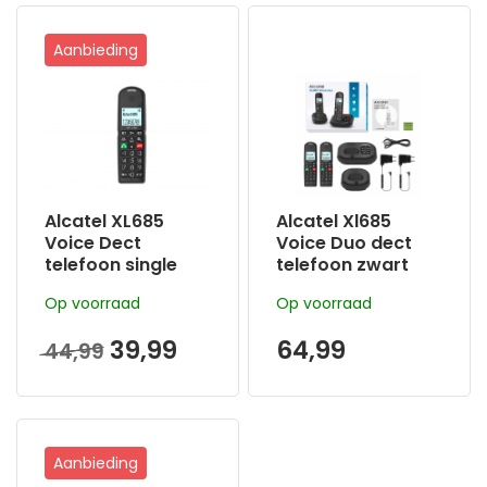
Aanbieding
Alcatel XL685
Alcatel Xl685
Voice Dect
Voice Duo dect
telefoon single
telefoon zwart
zwart met
met
Op voorraad
Op voorraad
antwoordappara
antwoordappara
at en grote
at en handenvrij
39,99
64,99
44,99
toetsen
bellen
Aanbieding