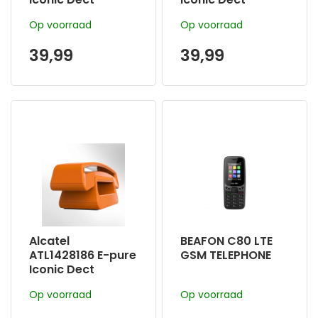
huistelefoon
huistelefoon
Op voorraad
Op voorraad
Zwart: Stijlvol,
blauw : Stijlvol,
functioneel,
functioneel,
39,99
39,99
elegant en goed
elegant en goed
doordacht
doordacht
Alcatel
BEAFON C80 LTE
ATL1428186 E-pure
GSM TELEPHONE
Iconic Dect
huistelefoon
Op voorraad
Op voorraad
oranje : Stijlvol,
functioneel,