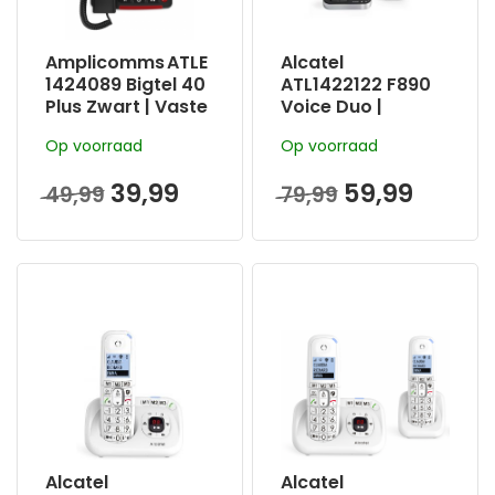
Amplicomms ATLE
Alcatel
1424089 Bigtel 40
ATL1422122 F890
Plus Zwart | Vaste
Voice Duo |
Telefoon
Draadloze Dect
Op voorraad
Op voorraad
Senioren | 6 Grote
Telefoon |
Toetsen |
Oproepblokkering
39,99
59,99
49,99
79,99
Gehoorapparaat
Compatibel
Alcatel
Alcatel