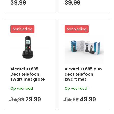
39,99
39,99
elegant en goed
doordacht
Aanbieding
Aanbieding
Alcatel XL685
Alcatel XL685 duo
Dect telefoon
dect telefoon
zwart met grote
zwart met
toetsen en
handenvrij bellen
Op voorraad
Op voorraad
handenvrij bellen
en grote toetsen
29,99
49,99
34,99
54,99