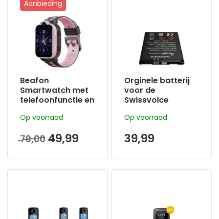
Aanbieding
Beafon
Orginele batterij
Smartwatch met
voor de
telefoonfunctie en
Swissvoice
track and trace|
G50/G55/S510
Op voorraad
Op voorraad
Zwart-Roze
49,99
39,99
79,00