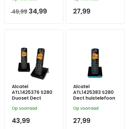
Huistelefoon
Zwart
Vaste Lijn - 6
34,99
27,99
49,99
geheugentoetsen
-
Oproepblokkering
Alcatel
Alcatel
ATL1425376 S280
ATL1425383 S280
Duoset Dect
Dect huistelefoon
Senioren
blauw met
Op voorraad
Op voorraad
Huistelefoon
verlicht display
Zwart
43,99
27,99