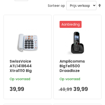
V
Sorteer op
h
na
la
Aanbieding
so
SwissVoice
Amplicomms
ATL1418644
BigTel1500
Xtra1110 Big
Draadloze
button senioren
senioren telefoon
Op voorraad
Op voorraad
telefoon voor de
voor het vaste
vastelijn
netwerk |Extra
39,99
39,99
49,99
luide oproeptonen
| Ongewenste
bellers blokkeren