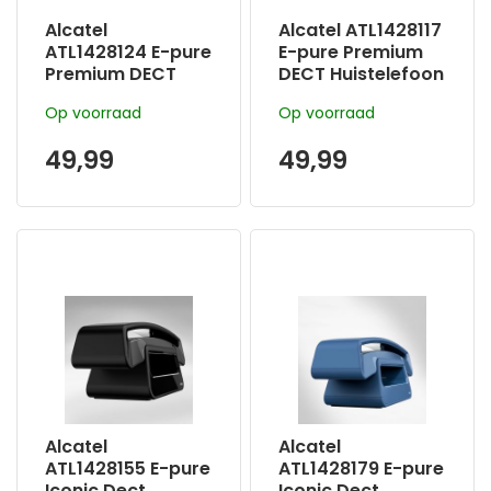
Alcatel
Alcatel ATL1428117
ATL1428124 E-pure
E-pure Premium
Premium DECT
DECT Huistelefoon
Huistelefoon wit:
zwart: Stijlvol &
Op voorraad
Op voorraad
Stijlvol & Veilig
Veilig met
met
Blokkeerfunctie &
49,99
49,99
Blokkeerfunctie &
Antwoordappara
Antwoordappara
at
at
Alcatel
Alcatel
ATL1428155 E-pure
ATL1428179 E-pure
Iconic Dect
Iconic Dect