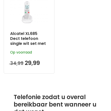
Alcatel XL685
Dect telefoon
single wit set met
handenvrij bellen
Op voorraad
en grote toetsen.
29,99
34,99
Telefonie zodat u overal
bereikbaar bent wanneer u