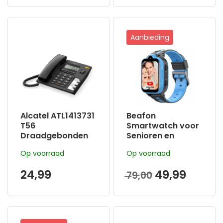
Aanbieding
Alcatel ATL1413731
Beafon
T56
Smartwatch voor
Draadgebonden
Senioren en
huistelefoon met
kinderen| Zwart-
Op voorraad
Op voorraad
display en
Blauw
weergave
24,99
49,99
79,00
nummer beller