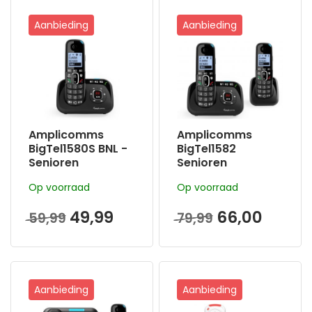
Aanbieding
Aanbieding
Amplicomms
Amplicomms
BigTel1580S BNL -
BigTel1582
Senioren
Senioren
draadloze
draadloze duo
Op voorraad
Op voorraad
huistelefoon -
huistelefoon voor
Voor
de vaste lijn |
49,99
66,00
59,99
79,99
Slechthorenden
Extra handset |
en slechtzienden -
Antwoordappara
Met
at | Luide
antwoordappara
oproeptonen |
at
Ongewenste
bellers blokkeren |
Aanbieding
Aanbieding
3 directe