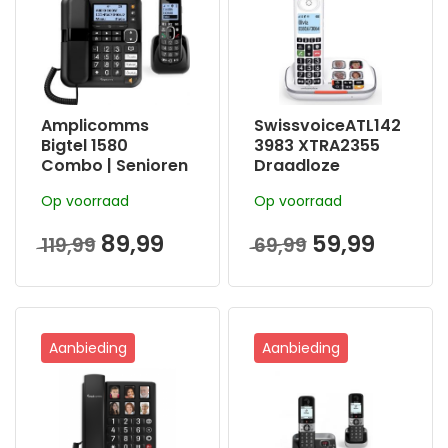
geheugen toetsen
| Handsfree |
Grote toetsen |
Gehoorapparaat
compatibel
Amplicomms
SwissvoiceATL142
Bigtel 1580
3983 XTRA2355
Combo | Senioren
Draadloze
Huistelefoon +
Senioren
Op voorraad
Op voorraad
Dect telefoon
huistelefoon voor
de vaste lijn |
89,99
59,99
119,99
69,99
Grote toetsen |
Antwoordappara
at | Extra volume
Aanbieding
Aanbieding