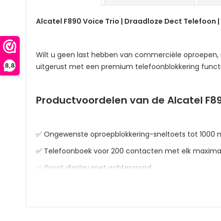
het
begin
Alcatel F890 Voice Trio | Draadloze Dect Telefoon
van
de
afbeeldingen-
Wilt u geen last hebben van commerciële oproepen, m
gallerij
8,8
uitgerust met een premium telefoonblokkering funct
Productvoordelen van de Alcatel F89
✅ Ongewenste oproepblokkering-sneltoets tot 1000
✅ Telefoonboek voor 200 contacten met elk maxim
✅ Groot display met achtergrond
✅ Handenvrije functie
✅ "Niet storen" modus met instelbare tijdschema