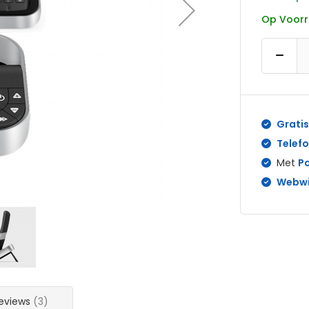
Op Voor
Gratis
Telefo
Met
P
Webwi
eviews
3