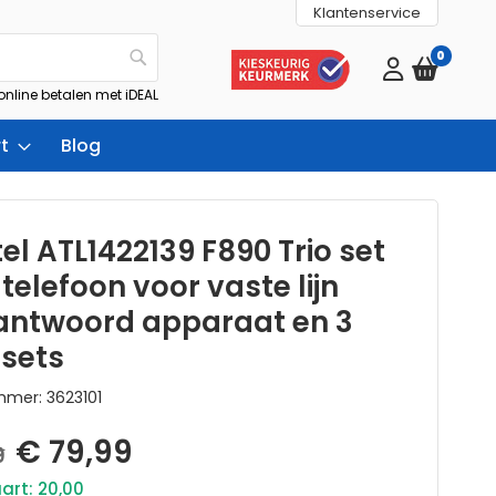
Klantenservice
0
Zoek
 online betalen met iDEAL
t
Blog
el ATL1422139 F890 Trio set
telefoon voor vaste lijn
antwoord apparaat en 3
sets
ummer
3623101
Aanbiedingsprijs
€ 79,99
9
art: 20,00