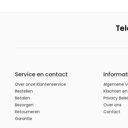
Goed om te weten:
Tel
De Alcatel F890 Voice Triodraadloze dect telefo
toestellen
Alcatel F890 Voice Trii draadloze dect telefoon v
modem/router of telefoonwandcontactdoos (st
Service en contact
Informat
Over onze Klantenservice
Algemene v
Nederlands & Frans handleiding.
Bestellen
Klachten e
Betalen
Privacy Bele
Bezorgen
Over ons
Blokkeer ongewenste bellers met 5
Retourneren
Contact
Garantie