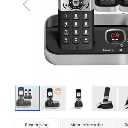
Ga
naar
Beschrijving
Meer informatie
R