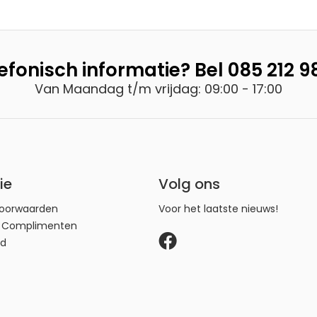
efonisch informatie? Bel
085 212 9
on is een set bestaand uit 3 handsets, 1 basisstation /antwoorda
Van Maandag t/m vrijdag: 09:00 - 17:00
oor de vaste lijn is geschikt voor netwerk in Nederland en België
ekker niet meegeleverd).
ie
Volg ons
oorwaarden
Voor het laatste nieuws!
n Complimenten
id
 manieren