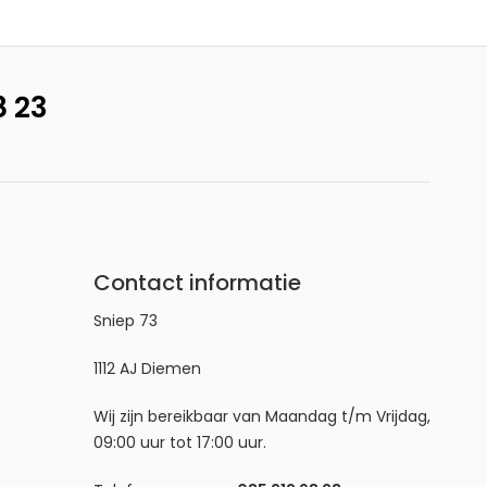
8 23
pparaat en 2 extra laadstations voor de losse
. Geschikt voor direct aansluiten op internet
Contact informatie
Sniep 73
1112 AJ Diemen
Wij zijn bereikbaar van Maandag t/m Vrijdag,
09:00 uur tot 17:00 uur.