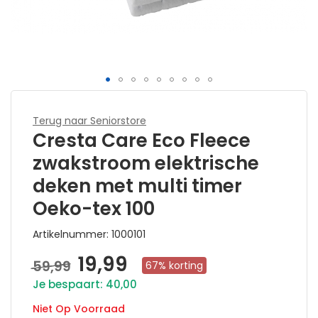
Ga
naar
Terug naar Seniorstore
het
Cresta Care Eco Fleece
begin
zwakstroom elektrische
van
deken met multi timer
de
afbeeldingen-
Oeko-tex 100
gallerij
Artikelnummer
1000101
19,99
59,99
Aanbiedingsprijs
67% korting
Je bespaart: 40,00
Niet Op Voorraad