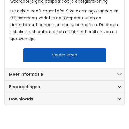
waardoor je geld bespaart op je energierekening.
De deken heeft maar liefst 9 verwarmingsstanden en
9 tijdstanden, zodat je de temperatuur en de
timertijd kunt aanpassen aan je behoeften. De deken
schakelt zich automatisch uit bij het bereiken van de
gekozen tijd.
Voordelen van de Cresta Care elektrische deken low
Verder lezen
power:
Zacht, ademend Eco fleece materiaal
Meer informatie
1 persoons 150 bij 80 cm
Zwakstroom 24 Volt
Beoordelingen
55-60 watt adapter
Downloads
Controller met lcd-display
Geen last van statisch-elektriciteit
Machine wasbaar 30 graden