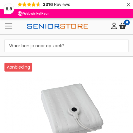
×
3316
Reviews
8,8
0
Ga
Aanbieding
naar
het
einde
van
de
afbeeldingen-
gallerij