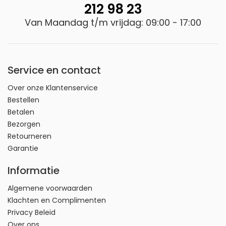
212 98 23
zowel kinderen als volwassenen, omdat
Van Maandag t/m vrijdag: 09:00 - 17:00
schadelijke stoffen kunnen leiden tot
gezondheidsproblemen zoals huidirritatie,
allergische reacties en zelfs kanker.
Eko-Tex-gecertificeerd textiel is verkrijgbaar
Service en contact
voor alle toepassingen, van kleding en
Over onze Klantenservice
beddengoed tot speelgoed en
Bestellen
verzorgingsproducten. U kunt het Eko-Tex-
Betalen
certificaat herkennen aan het label met het
Bezorgen
logo van Eko-Tex.
Retourneren
Garantie
Over Cresta
Het Nederlandse Cresta is een geregistreerde
Informatie
merknaam van Cresta International BV.
Algemene voorwaarden
Bij het ontwerp van elk product gaan we bij Cresta
Klachten en Complimenten
International uit van uw behoeftes, maar met
Privacy Beleid
respect voor mens, dier en milieu. Heel praktisch,
Over ons