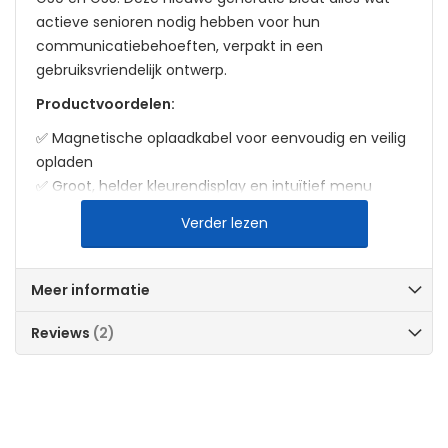
actieve senioren nodig hebben voor hun
communicatiebehoeften, verpakt in een
gebruiksvriendelijk ontwerp.
Productvoordelen:
✅ Magnetische oplaadkabel voor eenvoudig en veilig
opladen
✅ Groot, helder kleurendisplay en intuïtief menu
✅ SOS-knop voor snelle noodoproep met GPS-locatie
Verder lezen
✅ Vereenvoudigd WhatsApp-menu met grote
aanraakknoppen
✅ Extra luide beltoon en trilfunctie voor oproepen die
Meer informatie
niet gemist mogen worden
✅ Compatibel met gehoorapparaten (M4/T4) voor
Reviews
2
helder geluid
Specificaties:
Bluetooth 5.0 / WIFI 2.4 en 5GHz ondersteuning