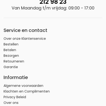
212 98 23
De Swissvoice S510-C biedt niet alleen geavanceerde
Van Maandag t/m vrijdag: 09:00 - 17:00
functionaliteit, maar ook comfort en veiligheid voor
senioren die op zoek zijn naar een betrouwbare
smartphone. Met zijn uitgebreide functies en
inclusieve accessoires is dit toestel perfect
Service en contact
afgestemd op uw behoeften.
Over onze Klantenservice
Bestellen
Betalen
Bezorgen
Retourneren
Garantie
Informatie
Algemene voorwaarden
Klachten en Complimenten
Privacy Beleid
Over ons