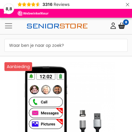
×
3316
Reviews
8,8
0
Ga
Aanbieding
naar
het
einde
van
de
afbeeldingen-
gallerij