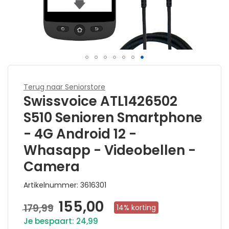
Ga
naar
Terug naar Seniorstore
het
Swissvoice ATL1426502
begin
S510 Senioren Smartphone
van
- 4G Android 12 -
de
afbeeldingen-
Whasapp - Videobellen -
gallerij
Camera
Artikelnummer
3616301
155,00
179,99
Aanbiedingsprijs
14% korting
Je bespaart: 24,99