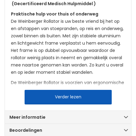
(Gecertificeerd Medisch Hulpmiddel )
Praktische hulp voor thuis of onderweg
De Weinberger Rollator is uw beste vriend bij het op
en afstappen van stoepranden, op reis en onderweg,
zowel binnen als buiten. Met zijn stabiele aluminium
en lichtgewicht frame verplaatst u hem eenvoudig.
Het frame is op dubbel opvouwbaar waardoor de
rollator weinig plaats in neemt en gemakkelijk overal
mee naartoe genomen kan worden. Zo kunt u overal
en op ieder moment stabiel wandelen.
De Weinberger Rollator is voorzien van ergonomische
handvatten met 2 handremmen, en een handige
Verder lezen
houder voor een wandelstok of paraplu. Het stuur
heeft 5 verstelbare niveaus, zodat u altijd de juiste
hoogte heeft. Ook kan het zwenkbereik van de
Meer informatie
voorwielen aangepast worden met een praktische
vergrendelingshendel. Zo kunt u zelf bepalen of ze in
Beoordelingen
een rechte lijn rijden of zwenken. Ook heeft de