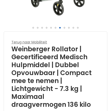
Ga
naar
Terug naar Mobiliteit
het
Weinberger Rollator |
begin
Gecertificeerd Medisch
van
Hulpmiddel | Dubbel
de
afbeeldingen-
Opvouwbaar | Compact
gallerij
mee te nemen |
Lichtgewicht - 7.3 kg |
Maximaal
draagvermogen 136 kilo